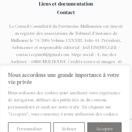
Liens et documentation
Contact
Le Conseil Consultatif du Patrimoine Mulhousien est inscrit
au registre des associations du Tribunal d’instance de
Mulhouse le 7/4/2006 Volume LXXXIII, Folio 44. Président,
webmaster et responsable éditorial : Joël EISENEGGER –
contact.ccpm68@gmail.com. Siège social : 4, rue des
Archives – 68100 MULHOUSE. Crédits textes et images : ©
CCPM et associations membres – CIAP – Archives
Nous accordons une grande importance à votre
municipales de Mulhouse – Musées Mulhousiens |
Statuts
|
vie privée
Espace administrateurs
|
Contrat d’engagement républicain
|
Mentions légales
|
Politique de confidentialité
| Création :
Nous utilisons des cookies pour améliorer votre expérience
AGENCE IDAHO
de navigation, diffuser des publicités ou du contenu
personnalisés et analyser notre trafic. En cliquant sur
"Accepter", vous consentez à notre utilisation des cookies.
Personnaliser
Refuser
Accepter