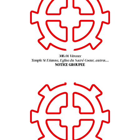
30B.01
Vitraux
Temple St Etienne, Eglise du Sacré-Coeur, autres…
NOTICE GROUPEE