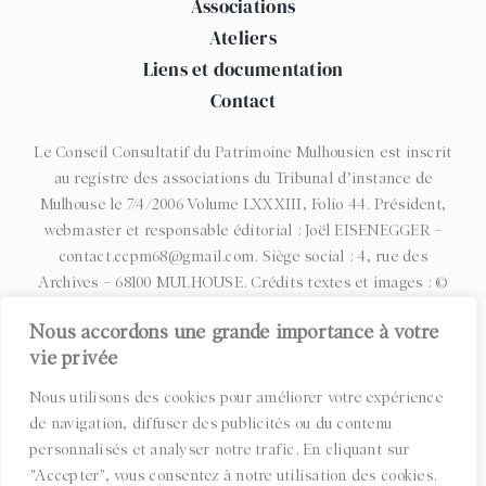
Associations
Ateliers
Liens et documentation
Contact
Le Conseil Consultatif du Patrimoine Mulhousien est inscrit
au registre des associations du Tribunal d’instance de
Mulhouse le 7/4/2006 Volume LXXXIII, Folio 44. Président,
webmaster et responsable éditorial : Joël EISENEGGER –
contact.ccpm68@gmail.com. Siège social : 4, rue des
Archives – 68100 MULHOUSE. Crédits textes et images : ©
CCPM et associations membres – CIAP – Archives
Nous accordons une grande importance à votre
municipales de Mulhouse – Musées Mulhousiens |
Statuts
|
vie privée
Espace administrateurs
|
Contrat d’engagement républicain
|
Mentions légales
|
Politique de confidentialité
| Création :
Nous utilisons des cookies pour améliorer votre expérience
AGENCE IDAHO
de navigation, diffuser des publicités ou du contenu
personnalisés et analyser notre trafic. En cliquant sur
"Accepter", vous consentez à notre utilisation des cookies.